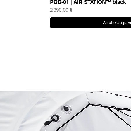
POD-01 | AIR STATION™ black
Aperçu rapid
Prix
2 390,00 €
Ajouter au pani