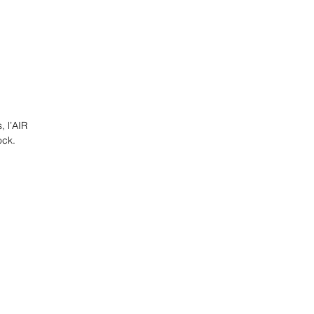
 l’AIR
ock.