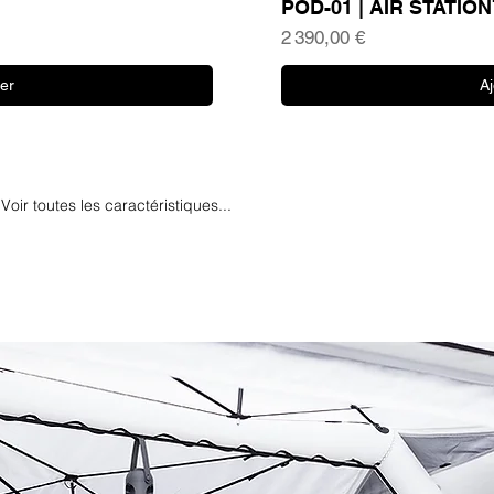
e
POD-01 | AIR STATION
Prix
2 390,00 €
er
A
Voir toutes les caractéristiques...