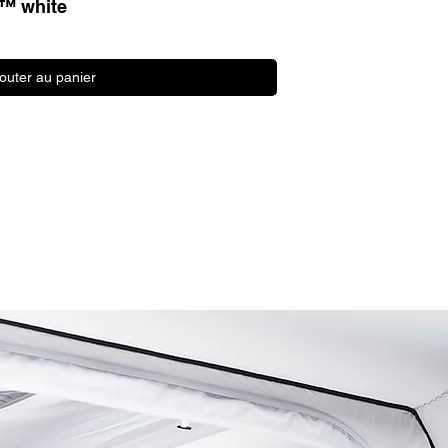
™ white
Aperçu rapide
jouter au panier